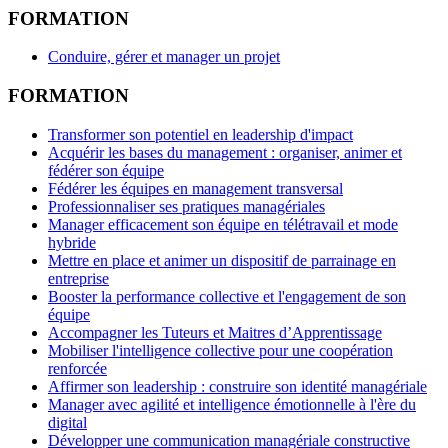
FORMATION
Conduire, gérer et manager un projet
FORMATION
Transformer son potentiel en leadership d'impact
Acquérir les bases du management : organiser, animer et
fédérer son équipe
Fédérer les équipes en management transversal
Professionnaliser ses pratiques managériales
Manager efficacement son équipe en télétravail et mode
hybride
Mettre en place et animer un dispositif de parrainage en
entreprise
Booster la performance collective et l'engagement de son
équipe
Accompagner les Tuteurs et Maitres d’Apprentissage
Mobiliser l'intelligence collective pour une coopération
renforcée
Affirmer son leadership : construire son identité managériale
Manager avec agilité et intelligence émotionnelle à l'ère du
digital
Développer une communication managériale constructive