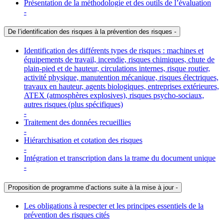
Présentation de la méthodologie et des outils de l’évaluation
-
De l’identification des risques à la prévention des risques
-
Identification des différents types de risques : machines et
équipements de travail, incendie, risques chimiques, chute de
plain-pied et de hauteur, circulations internes, risque routier,
activité physique, manutention mécanique, risques électriques,
travaux en hauteur, agents biologiques, entreprises extérieures,
ATEX (atmosphères explosives), risques psycho-sociaux,
autres risques (plus spécifiques)
-
Traitement des données recueillies
-
Hiérarchisation et cotation des risques
-
Intégration et transcription dans la trame du document unique
-
Proposition de programme d’actions suite à la mise à jour
-
Les obligations à respecter et les principes essentiels de la
prévention des risques cités