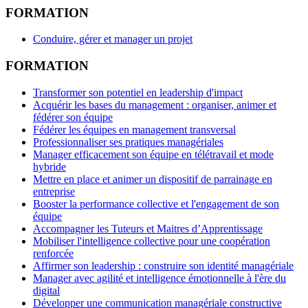
FORMATION
Conduire, gérer et manager un projet
FORMATION
Transformer son potentiel en leadership d'impact
Acquérir les bases du management : organiser, animer et
fédérer son équipe
Fédérer les équipes en management transversal
Professionnaliser ses pratiques managériales
Manager efficacement son équipe en télétravail et mode
hybride
Mettre en place et animer un dispositif de parrainage en
entreprise
Booster la performance collective et l'engagement de son
équipe
Accompagner les Tuteurs et Maitres d’Apprentissage
Mobiliser l'intelligence collective pour une coopération
renforcée
Affirmer son leadership : construire son identité managériale
Manager avec agilité et intelligence émotionnelle à l'ère du
digital
Développer une communication managériale constructive