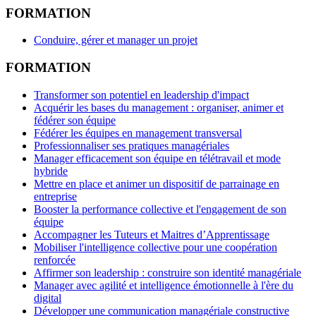
FORMATION
Conduire, gérer et manager un projet
FORMATION
Transformer son potentiel en leadership d'impact
Acquérir les bases du management : organiser, animer et
fédérer son équipe
Fédérer les équipes en management transversal
Professionnaliser ses pratiques managériales
Manager efficacement son équipe en télétravail et mode
hybride
Mettre en place et animer un dispositif de parrainage en
entreprise
Booster la performance collective et l'engagement de son
équipe
Accompagner les Tuteurs et Maitres d’Apprentissage
Mobiliser l'intelligence collective pour une coopération
renforcée
Affirmer son leadership : construire son identité managériale
Manager avec agilité et intelligence émotionnelle à l'ère du
digital
Développer une communication managériale constructive