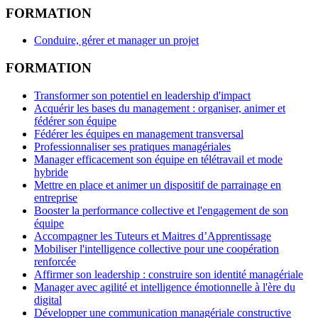
FORMATION
Conduire, gérer et manager un projet
FORMATION
Transformer son potentiel en leadership d'impact
Acquérir les bases du management : organiser, animer et
fédérer son équipe
Fédérer les équipes en management transversal
Professionnaliser ses pratiques managériales
Manager efficacement son équipe en télétravail et mode
hybride
Mettre en place et animer un dispositif de parrainage en
entreprise
Booster la performance collective et l'engagement de son
équipe
Accompagner les Tuteurs et Maitres d’Apprentissage
Mobiliser l'intelligence collective pour une coopération
renforcée
Affirmer son leadership : construire son identité managériale
Manager avec agilité et intelligence émotionnelle à l'ère du
digital
Développer une communication managériale constructive