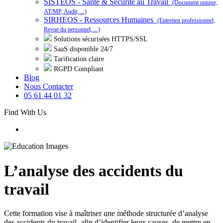
SISTEOS - Santé & Sécurité au Travail
(Document unique,
AT/MP, Audit, ...)
SIRHEOS - Ressources Humaines
(Entretien professionnel,
Revue du personnel, ...)
Solutions sécurisées HTTPS/SSL
SaaS disponible 24/7
Tarification claire
RGPD Compliant
Blog
Nous Contacter
05 61 44 01 32
Find With Us
L’analyse des accidents du
travail
Cette formation vise à maîtriser une méthode structurée d’analyse
des accidents du travail, afin d’identifier leurs causes, de mettre en