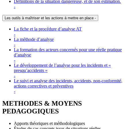
Définitions de la situation dangereuse, et de son estimation.
-
Les outils à maîtriser et les actions à mettre en place
-
La fiche et la procédure d’analyse AT
-
La méthode d’analyse
-
La formation des acteurs concernés pour une réelle pratique
d’analyse
-
Le développement de l’analyse pour les incidents et «
presqu’accidents »
-
Le suivi et analyse des incidents, accidents, non-conformité,
actions correctives et préventives
-
METHODES & MOYENS
PEDAGOGIQUES
Apports théoriques et méthodologiques
Études de cas concrets issus de situations réelles.