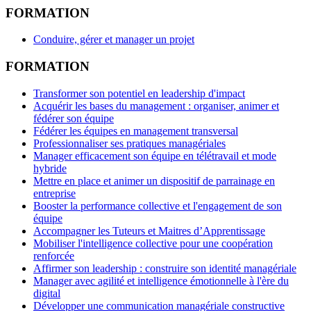
FORMATION
Conduire, gérer et manager un projet
FORMATION
Transformer son potentiel en leadership d'impact
Acquérir les bases du management : organiser, animer et
fédérer son équipe
Fédérer les équipes en management transversal
Professionnaliser ses pratiques managériales
Manager efficacement son équipe en télétravail et mode
hybride
Mettre en place et animer un dispositif de parrainage en
entreprise
Booster la performance collective et l'engagement de son
équipe
Accompagner les Tuteurs et Maitres d’Apprentissage
Mobiliser l'intelligence collective pour une coopération
renforcée
Affirmer son leadership : construire son identité managériale
Manager avec agilité et intelligence émotionnelle à l'ère du
digital
Développer une communication managériale constructive