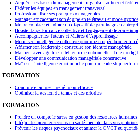
Acquérir les bases du management : organiser, animer et fédére
Fédérer les équipes en management transversal
Professionnaliser ses pratiques managériales
Manager efficacement son équipe en télétravail et mode hybrid
Mettre en place et animer un dispositif de parrainage en entrepr
Booster la performance collective et l'engagement de son équip
Accompagner les Tuteurs et Maitres d’Apprentissage
Mobiliser l'intelligence collective pour une coopération renforc
Affirmer son leadership : construire son identité managériale
Manager avec agilité et intelligence émotionnelle à l'ère du digit
Développer une communication managériale constructive
Maîtriser l'intelligence émotionnelle pour un leadership perform
FORMATION
Conduire et animer une réunion efficace
Optimiser la gestion du temps et des priorités
FORMATION
Prendre en compte le stress en gestion des ressources humaines
Intégrer les premier secours en santé mentale dans vos pratique
Prévenir les risques psychociaux et animer la QVCT au quotidi