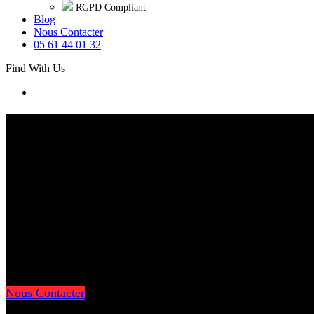
RGPD Compliant
Blog
Nous Contacter
05 61 44 01 32
Find With Us
Formation
by
COMÉOS
Des formations concrètes, interactives et actionn
Nous transformons vos équipes par la pratique.
Méthodes participatives : cas réels, mises en si
Prêt à faire monter vos équipes en puissance ?
Nous Contacter