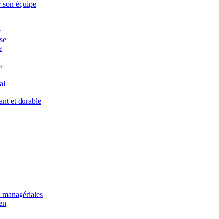
r son équipe
e
ise
e
ée
al
ant et durable
s managériales
en