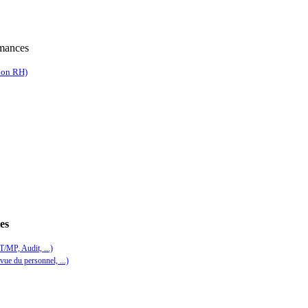
rmances
ion RH)
es
/MP, Audit, ...)
vue du personnel, ...)