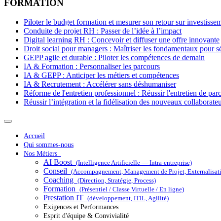
FORMATION
Piloter le budget formation et mesurer son retour sur investiss
Conduite de projet RH : Passer de l’idée à l’impact
Digital learning RH : Concevoir et diffuser une offre innovante
Droit social pour managers : Maîtriser les fondamentaux pour sé
GEPP agile et durable : Piloter les compétences de demain
IA & Formation : Personnaliser les parcours
IA & GEPP : Anticiper les métiers et compétences
IA & Recrutement : Accélérer sans déshumaniser
Réforme de l'entretien professionnel : Réussir l'entretien de par
Réussir l’intégration et la fidélisation des nouveaux collaborate
Accueil
Qui sommes-nous
Nos Métiers
AI Boost
(Intelligence Artificielle — Intra-entreprise)
Conseil
(Accompagnement, Management de Projet, Externalisat
Coaching
(Direction, Stratégie, Process)
Formation
(Présentiel / Classe Virtuelle / En ligne)
Prestation IT
(développement, ITIL, Agilité)
Exigences et Performances
Esprit d'équipe & Convivialité