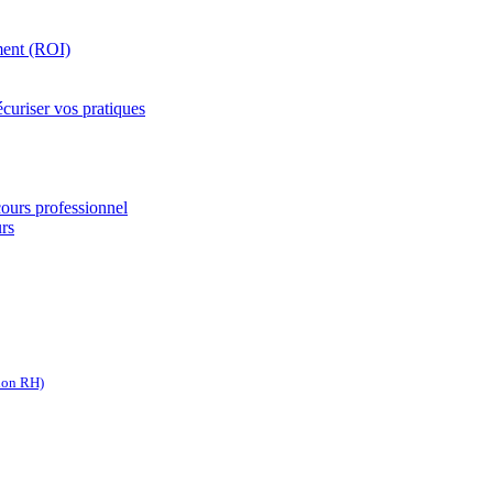
ement (ROI)
curiser vos pratiques
cours professionnel
urs
ion RH)