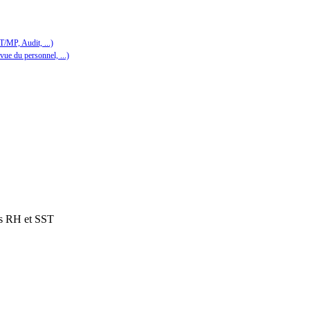
/MP, Audit, ...)
vue du personnel, ...)
ues RH et SST