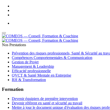
Adresse Email : contact@comeos.com
-
Téléphone : 05 61 44 01 32
Nos Prestations
Prévention des risques professionnels, Santé & Sécurité au trava
Compétences Comportementales & Communication
Gestion de Projet
Management & Leadership
Efficacité professionnelle
QVCT & Santé Mentale en Entreprise
RH & Transformation
Formation
Devenir équipiers de première intervention
Devenir référent en santé et sécurité au travail
Mettre à jour le document unique d'évaluation des risques profe