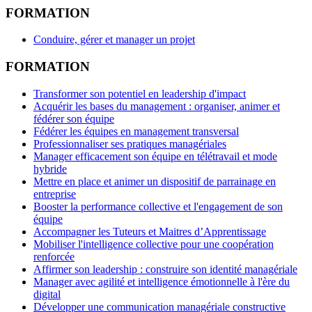
FORMATION
Conduire, gérer et manager un projet
FORMATION
Transformer son potentiel en leadership d'impact
Acquérir les bases du management : organiser, animer et
fédérer son équipe
Fédérer les équipes en management transversal
Professionnaliser ses pratiques managériales
Manager efficacement son équipe en télétravail et mode
hybride
Mettre en place et animer un dispositif de parrainage en
entreprise
Booster la performance collective et l'engagement de son
équipe
Accompagner les Tuteurs et Maitres d’Apprentissage
Mobiliser l'intelligence collective pour une coopération
renforcée
Affirmer son leadership : construire son identité managériale
Manager avec agilité et intelligence émotionnelle à l'ère du
digital
Développer une communication managériale constructive