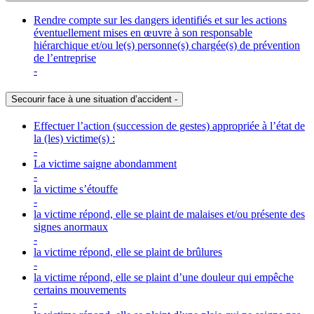
Rendre compte sur les dangers identifiés et sur les actions
éventuellement mises en œuvre à son responsable
hiérarchique et/ou le(s) personne(s) chargée(s) de prévention
de l’entreprise
-
Secourir face à une situation d’accident
-
Effectuer l’action (succession de gestes) appropriée à l’état de
la (les) victime(s) :
-
La victime saigne abondamment
-
la victime s’étouffe
-
la victime répond, elle se plaint de malaises et/ou présente des
signes anormaux
-
la victime répond, elle se plaint de brûlures
-
la victime répond, elle se plaint d’une douleur qui empêche
certains mouvements
-